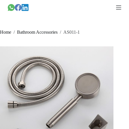
跳
过
内
容
Home
/
Bathroom Accessories
/
AS011-1